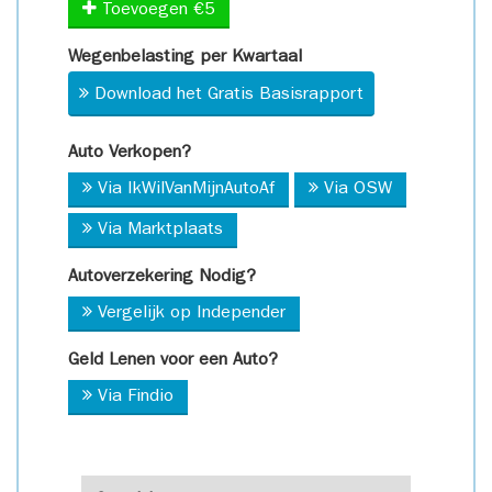
Toevoegen €5
Wegenbelasting per Kwartaal
Download het Gratis Basisrapport
Auto Verkopen?
Via IkWilVanMijnAutoAf
Via OSW
Via Marktplaats
Autoverzekering Nodig?
Vergelijk op Independer
Geld Lenen voor een Auto?
Via Findio