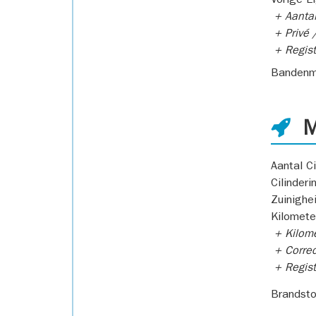
Vorige E
+ Aantal
+ Privé /
+ Regist
Bandenm
M
Aantal Ci
Cilinderi
Zuinighe
Kilomete
+ Kilome
+ Correc
+ Regist
Brandsto