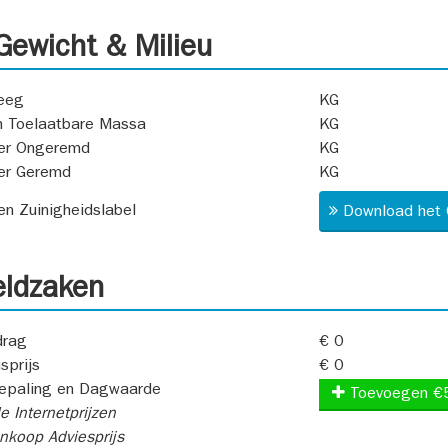
ewicht & Milieu
eeg
KG
 Toelaatbare Massa
KG
er Ongeremd
KG
er Geremd
KG
 en Zuinigheidslabel
Download het 
ldzaken
rag
€ 0
sprijs
€ 0
epaling en Dagwaarde
Toevoegen €
e Internetprijzen
koop Adviesprijs