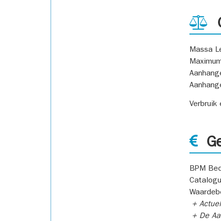
G
Massa L
Maximum
Aanhang
Aanhang
Verbruik
Ge
BPM Bed
Catalogu
Waardeb
+ Actuel
+ De Aan