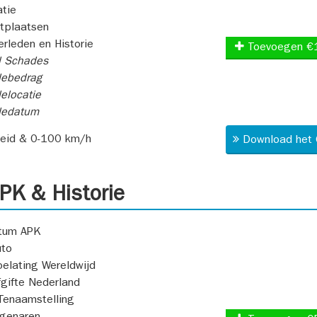
atie
itplaatsen
rleden en Historie
Toevoegen €
l Schades
ebedrag
elocatie
dedatum
heid & 0-100 km/h
Download het 
K & Historie
atum APK
uto
oelating Wereldwijd
fgifte Nederland
Tenaamstelling