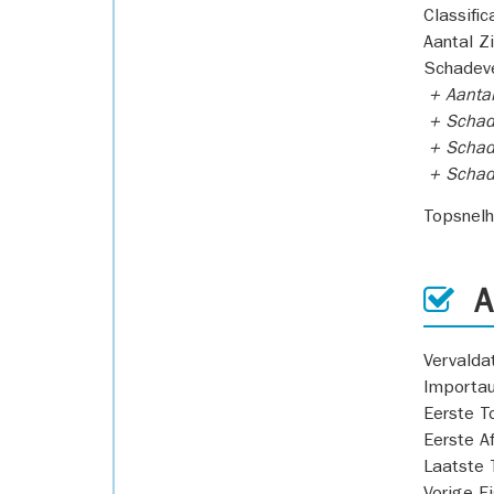
Classific
Aantal Z
Schadeve
+ Aanta
+ Schad
+ Schad
+ Scha
Topsnel
AP
Vervald
Importa
Eerste T
Eerste A
Laatste 