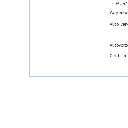
+ Handel
Wegenbel
Auto Ver
Autoverz
Geld Len