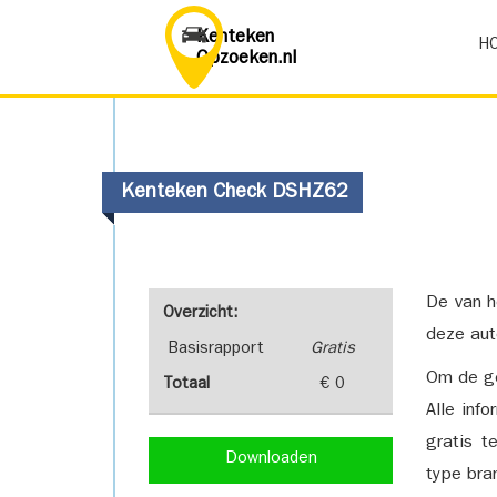
Kenteken
H
Opzoeken.nl
Kenteken Check DSHZ62
De van h
Overzicht:
deze aut
Basisrapport
Gratis
Om de ge
Totaal
€ 0
Alle inf
gratis t
Downloaden
type bra