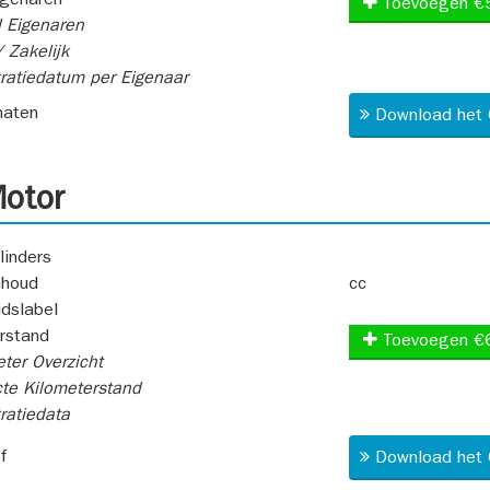
igenaren
Toevoegen €
 Eigenaren
 Zakelijk
ratiedatum per Eigenaar
aten
Download het 
otor
linders
nhoud
cc
idslabel
rstand
Toevoegen €
ter Overzicht
te Kilometerstand
ratiedata
f
Download het 