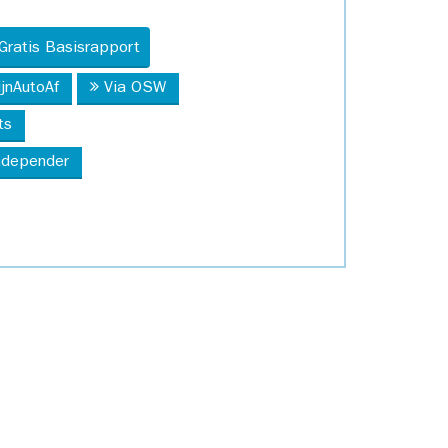
Gratis Basisrapport
ijnAutoAf
Via OSW
ts
Independer