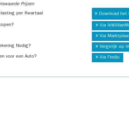
swaarde Prijzen
asting per Kwartaal
Download het 
kopen?
Via IkWilVanM
Via Marktplaa
ekering Nodig?
Vergelijk op 
en voor een Auto?
Via Findio