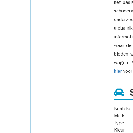
het basi
schadera
onderzoe
u dus ni
informat
waar de
bieden w
wagen. M
hier
voor 
S
Kenteke
Merk
Type
Kleur