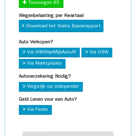
Toevoegen €5
Wegenbelasting per Kwartaal
Download het Gratis Basisrapport
Auto Verkopen?
Via IkWilVanMijnAutoAf
Via OSW
Via Marktplaats
Autoverzekering Nodig?
Vergelijk op Independer
Geld Lenen voor een Auto?
Via Findio