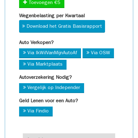
Toevoegen €5
Wegenbelasting per Kwartaal
Download het Gratis Basisrapport
Auto Verkopen?
Via IkWilVanMijnAutoAf
Via OSW
Via Marktplaats
Autoverzekering Nodig?
Vergelijk op Independer
Geld Lenen voor een Auto?
Via Findio