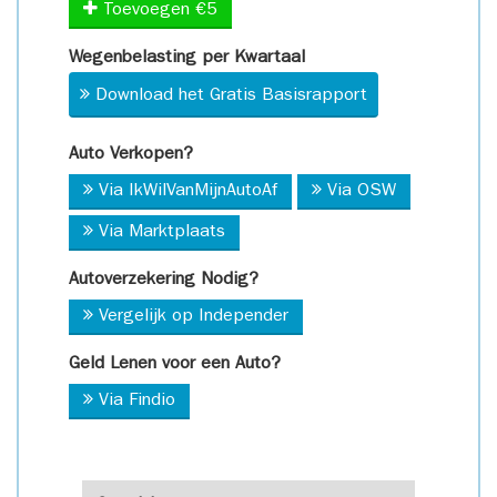
Toevoegen €5
Wegenbelasting per Kwartaal
Download het Gratis Basisrapport
Auto Verkopen?
Via IkWilVanMijnAutoAf
Via OSW
Via Marktplaats
Autoverzekering Nodig?
Vergelijk op Independer
Geld Lenen voor een Auto?
Via Findio