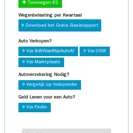
Toevoegen €5
Wegenbelasting per Kwartaal
Download het Gratis Basisrapport
Auto Verkopen?
Via IkWilVanMijnAutoAf
Via OSW
Via Marktplaats
Autoverzekering Nodig?
Vergelijk op Independer
Geld Lenen voor een Auto?
Via Findio