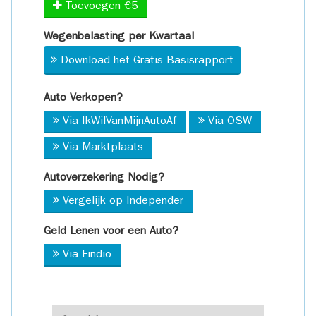
Toevoegen €5
Wegenbelasting per Kwartaal
Download het Gratis Basisrapport
Auto Verkopen?
Via IkWilVanMijnAutoAf
Via OSW
Via Marktplaats
Autoverzekering Nodig?
Vergelijk op Independer
Geld Lenen voor een Auto?
Via Findio