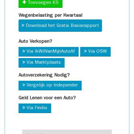
Toevoegen €5
Wegenbelasting per Kwartaal
Download het Gratis Basisrapport
Auto Verkopen?
Via IkWilVanMijnAutoAf
Via OSW
Via Marktplaats
Autoverzekering Nodig?
Vergelijk op Independer
Geld Lenen voor een Auto?
Via Findio