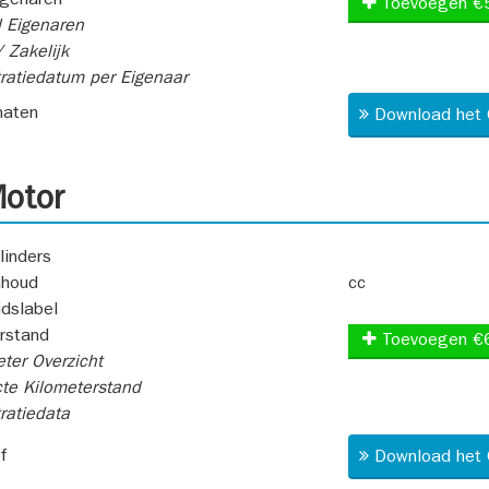
igenaren
Toevoegen €
 Eigenaren
 Zakelijk
ratiedatum per Eigenaar
aten
Download het 
otor
linders
nhoud
cc
idslabel
rstand
Toevoegen €
ter Overzicht
te Kilometerstand
ratiedata
f
Download het 