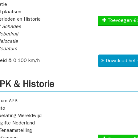
atie
itplaatsen
rleden en Historie
Toevoegen €
l Schades
ebedrag
elocatie
dedatum
heid & 0-100 km/h
Download het 
K & Historie
atum APK
uto
oelating Wereldwijd
fgifte Nederland
Tenaamstelling