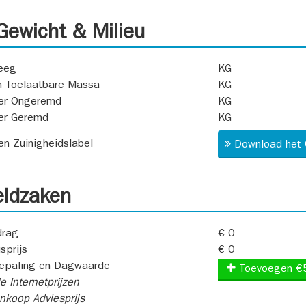
ewicht & Milieu
eeg
KG
 Toelaatbare Massa
KG
er Ongeremd
KG
er Geremd
KG
 en Zuinigheidslabel
Download het 
ldzaken
rag
€ 0
sprijs
€ 0
epaling en Dagwaarde
Toevoegen €
e Internetprijzen
koop Adviesprijs