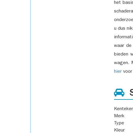
het basi
schadera
onderzoe
u dus ni
informat
waar de
bieden w
wagen. M
hier
voor 
S
Kenteke
Merk
Type
Kleur