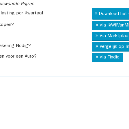
swaarde Prijzen
asting per Kwartaal
Download het 
kopen?
Via IkWilVanM
Via Marktplaa
ekering Nodig?
Vergelijk op 
en voor een Auto?
Via Findio