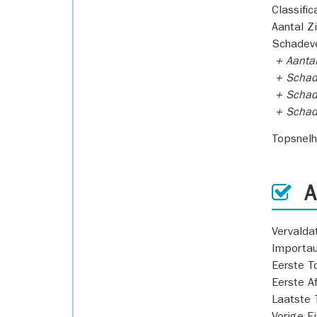
Classific
Aantal Z
Schadeve
+ Aanta
+ Schad
+ Schad
+ Scha
Topsnel
AP
Vervald
Importa
Eerste T
Eerste A
Laatste 