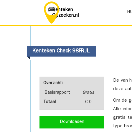
Kenteken
H
Opzoeken.nl
Kenteken Check 98FRJL
De van h
Overzicht:
deze aut
Basisrapport
Gratis
Om de ge
Totaal
€ 0
Alle inf
gratis t
Downloaden
type bra