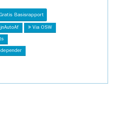
Gratis Basisrapport
ijnAutoAf
Via OSW
ts
Independer