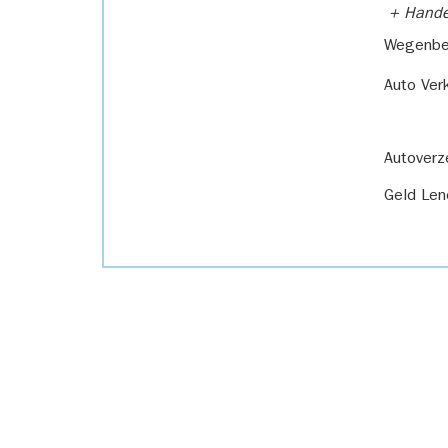
+ Handel
Wegenbel
Auto Ver
Autoverz
Geld Len