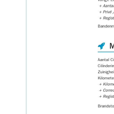
Vorige E
+ Aantal
+ Privé /
+ Regist
Bandenm
M
Aantal Ci
Cilinderi
Zuinighe
Kilomete
+ Kilome
+ Correc
+ Regist
Brandsto