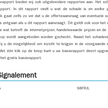
srapport bieden wij ook uitgebreidere rapporten aan. Het sch
pport. In dit rapport vindt u wat de schade is en welke 
k gaat zelfs zo ver dat u de offerteaanvraag van eventuele sch
ks ontgaan als u dit rapport aanvraagt. Dit geldt ook voor het 
ie wat betreft de internetprijzen, handelswaarde prijzen en de
 op wordt aangeboden worden gecheckt. Naast het schadeve
ij u de mogelijkheid om inzicht te krijgen in de voorgaande 
et één klik op de knop kunt u uw basisrapport direct upgra
het gratis basisrapport.
ignalement
n
98FRJL