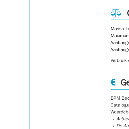
G
Massa L
Maximum
Aanhang
Aanhang
Verbruik
Ge
BPM Bed
Catalogu
Waardeb
+ Actuel
+ De Aan