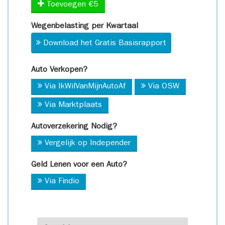
Toevoegen €5
Wegenbelasting per Kwartaal
Download het Gratis Basisrapport
Auto Verkopen?
Via IkWilVanMijnAutoAf
Via OSW
Via Marktplaats
Autoverzekering Nodig?
Vergelijk op Independer
Geld Lenen voor een Auto?
Via Findio