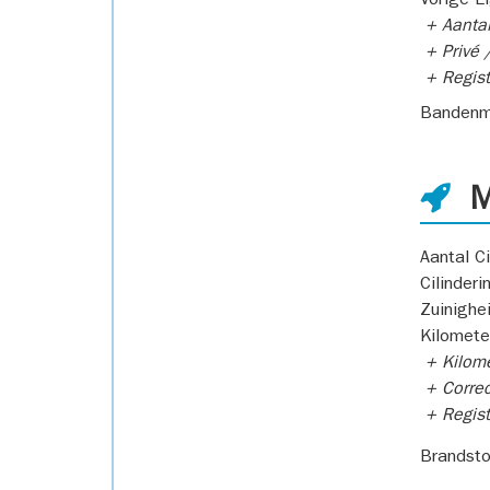
Vorige E
+ Aantal
+ Privé /
+ Regist
Bandenm
M
Aantal Ci
Cilinderi
Zuinighe
Kilomete
+ Kilome
+ Correc
+ Regist
Brandsto