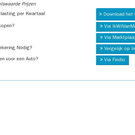
swaarde Prijzen
asting per Kwartaal
Download het 
kopen?
Via IkWilVanM
Via Marktplaa
ekering Nodig?
Vergelijk op 
en voor een Auto?
Via Findio