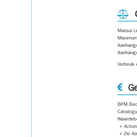
G
Massa L
Maximum
Aanhang
Aanhang
Verbruik
Ge
BPM Bed
Catalogu
Waardeb
+ Actuel
+ De Aan