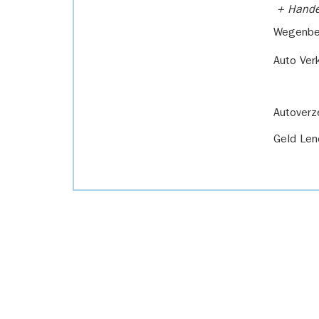
+ Handel
Wegenbel
Auto Ver
Autoverz
Geld Len