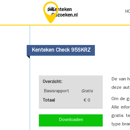
Kenteken
H
Opzoeken.nl
Kenteken Check 95SKRZ
De van h
Overzicht:
deze aut
Basisrapport
Gratis
Om de ge
Totaal
€ 0
Alle inf
gratis t
Downloaden
type bra