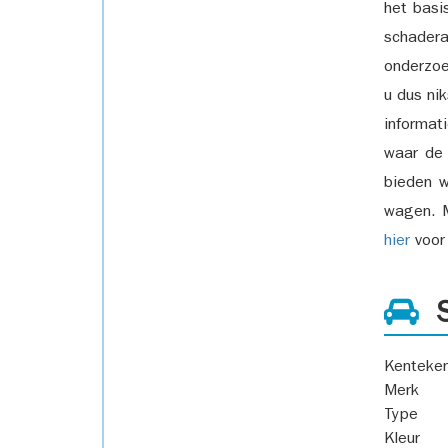
het basi
schadera
onderzoe
u dus ni
informat
waar de
bieden w
wagen. M
hier
voor 
S
Kenteke
Merk
Type
Kleur