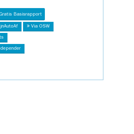
Gratis Basisrapport
ijnAutoAf
Via OSW
ts
Independer