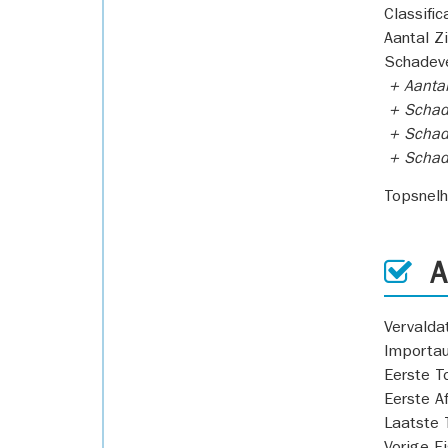
Classific
Aantal Z
Schadeve
+ Aanta
+ Schad
+ Schad
+ Scha
Topsnel
AP
Vervald
Importa
Eerste T
Eerste A
Laatste 