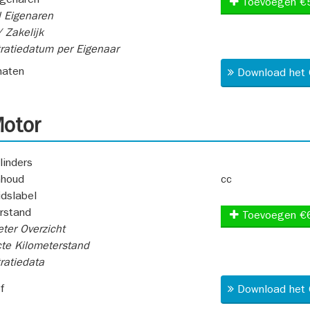
igenaren
Toevoegen €
 Eigenaren
 Zakelijk
ratiedatum per Eigenaar
aten
Download het 
otor
linders
nhoud
cc
idslabel
rstand
Toevoegen €
ter Overzicht
te Kilometerstand
ratiedata
f
Download het 