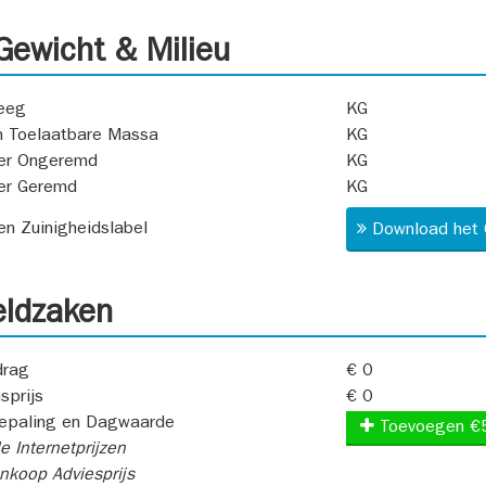
ewicht & Milieu
eeg
KG
 Toelaatbare Massa
KG
er Ongeremd
KG
er Geremd
KG
 en Zuinigheidslabel
Download het 
ldzaken
rag
€ 0
sprijs
€ 0
epaling en Dagwaarde
Toevoegen €
e Internetprijzen
koop Adviesprijs