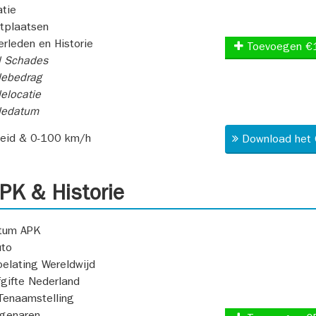
atie
itplaatsen
rleden en Historie
Toevoegen €
l Schades
ebedrag
elocatie
dedatum
heid & 0-100 km/h
Download het 
K & Historie
atum APK
uto
oelating Wereldwijd
fgifte Nederland
Tenaamstelling