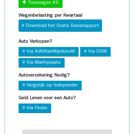
Toevoegen €5
Wegenbelasting per Kwartaal
Download het Gratis Basisrapport
Auto Verkopen?
Via IkWilVanMijnAutoAf
Via OSW
Via Marktplaats
Autoverzekering Nodig?
Vergelijk op Independer
Geld Lenen voor een Auto?
Via Findio