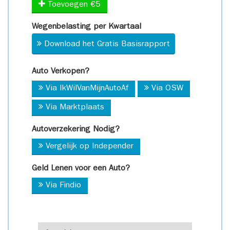
Toevoegen €5
Wegenbelasting per Kwartaal
Download het Gratis Basisrapport
Auto Verkopen?
Via IkWilVanMijnAutoAf
Via OSW
Via Marktplaats
Autoverzekering Nodig?
Vergelijk op Independer
Geld Lenen voor een Auto?
Via Findio