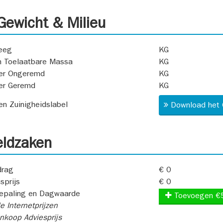
ewicht & Milieu
eeg
KG
 Toelaatbare Massa
KG
er Ongeremd
KG
er Geremd
KG
 en Zuinigheidslabel
Download het 
ldzaken
rag
€ 0
sprijs
€ 0
epaling en Dagwaarde
Toevoegen €
e Internetprijzen
koop Adviesprijs