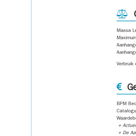
G
Massa L
Maximum
Aanhang
Aanhang
Verbruik
Ge
BPM Bed
Catalogu
Waardeb
+ Actuel
+ De Aan