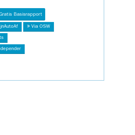
Gratis Basisrapport
ijnAutoAf
Via OSW
ts
Independer