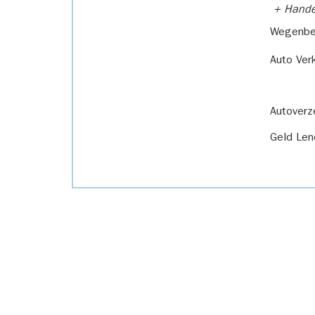
+ Handel
Wegenbel
Auto Ver
Autoverz
Geld Len