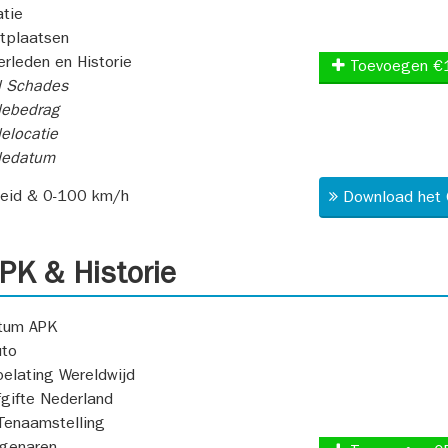
atie
itplaatsen
rleden en Historie
Toevoegen €
l Schades
ebedrag
elocatie
dedatum
heid & 0-100 km/h
Download het 
K & Historie
atum APK
uto
oelating Wereldwijd
fgifte Nederland
Tenaamstelling