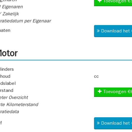
igenaren
Toevoegen €
 Eigenaren
 Zakelijk
ratiedatum per Eigenaar
aten
Download het 
otor
linders
nhoud
cc
idslabel
rstand
Toevoegen €
ter Overzicht
te Kilometerstand
ratiedata
f
Download het 