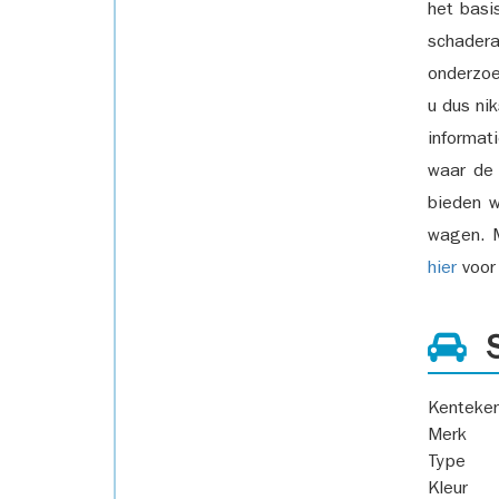
het basi
schadera
onderzoe
u dus ni
informat
waar de
bieden w
wagen. M
hier
voor 
S
Kenteke
Merk
Type
Kleur