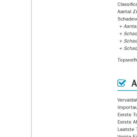
Classific
Aantal Z
Schadeve
+ Aanta
+ Schad
+ Schad
+ Scha
Topsnel
AP
Vervald
Importa
Eerste T
Eerste A
Laatste 