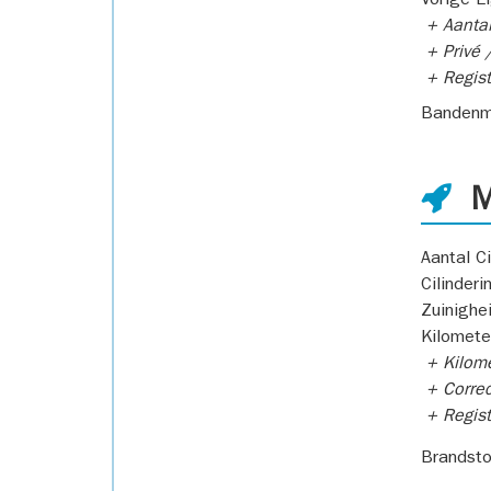
Vorige E
+ Aantal
+ Privé /
+ Regist
Bandenm
M
Aantal Ci
Cilinderi
Zuinighe
Kilomete
+ Kilome
+ Correc
+ Regist
Brandsto