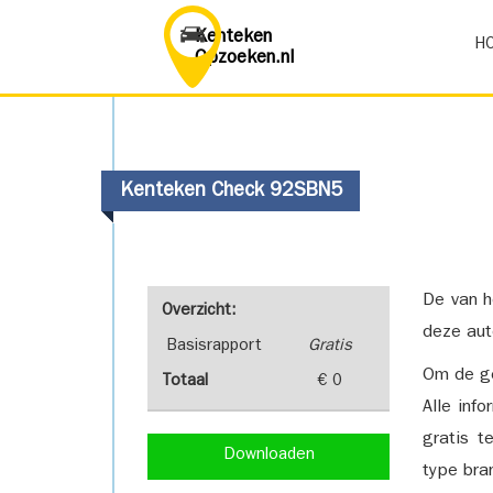
Kenteken
H
Opzoeken.nl
Kenteken Check 92SBN5
De van h
Overzicht:
deze aut
Basisrapport
Gratis
Om de ge
Totaal
€ 0
Alle inf
gratis t
Downloaden
type bra