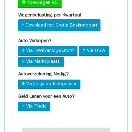
Toevoegen €5
Wegenbelasting per Kwartaal
Download het Gratis Basisrapport
Auto Verkopen?
Via IkWilVanMijnAutoAf
Via OSW
Via Marktplaats
Autoverzekering Nodig?
Vergelijk op Independer
Geld Lenen voor een Auto?
Via Findio