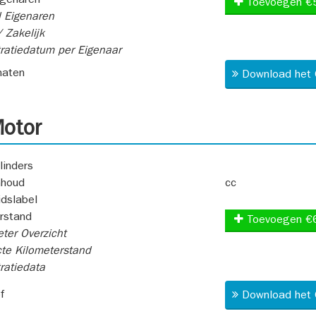
igenaren
Toevoegen €
 Eigenaren
 Zakelijk
ratiedatum per Eigenaar
aten
Download het 
otor
linders
nhoud
cc
idslabel
rstand
Toevoegen €
ter Overzicht
te Kilometerstand
ratiedata
f
Download het 