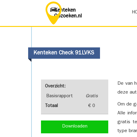
Kenteken
H
Opzoeken.nl
Kenteken Check 91LVKS
De van h
Overzicht:
deze aut
Basisrapport
Gratis
Om de ge
Totaal
€ 0
Alle inf
gratis t
Downloaden
type bra