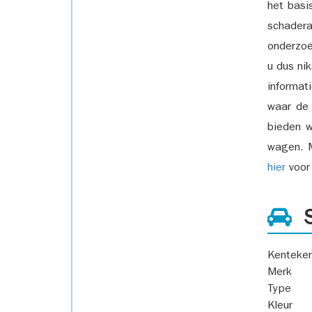
het basi
schadera
onderzoe
u dus ni
informat
waar de
bieden w
wagen. M
hier
voor 
S
Kenteke
Merk
Type
Kleur