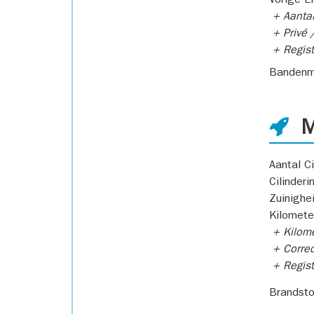
Vorige E
+ Aantal
+ Privé /
+ Regist
Bandenm
M
Aantal Ci
Cilinderi
Zuinighe
Kilomete
+ Kilome
+ Correc
+ Regist
Brandsto