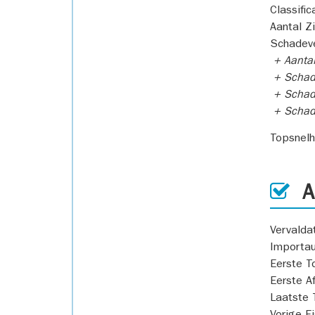
Classific
Aantal Z
Schadeve
+ Aanta
+ Schad
+ Schad
+ Scha
Topsnel
AP
Vervald
Importa
Eerste T
Eerste A
Laatste 