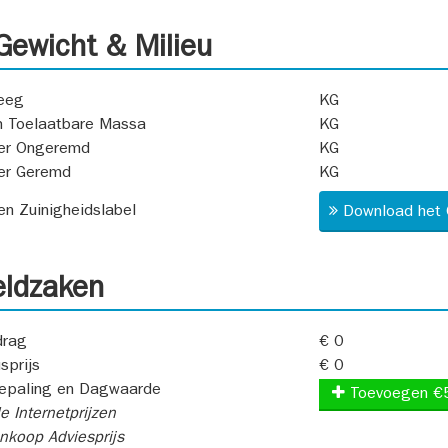
ewicht & Milieu
eeg
KG
 Toelaatbare Massa
KG
er Ongeremd
KG
er Geremd
KG
 en Zuinigheidslabel
Download het 
ldzaken
rag
€ 0
sprijs
€ 0
epaling en Dagwaarde
Toevoegen €
e Internetprijzen
koop Adviesprijs