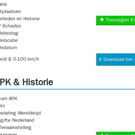
atie
itplaatsen
rleden en Historie
Toevoegen €
l Schades
ebedrag
elocatie
dedatum
heid & 0-100 km/h
Download het 
K & Historie
atum APK
uto
oelating Wereldwijd
fgifte Nederland
Tenaamstelling