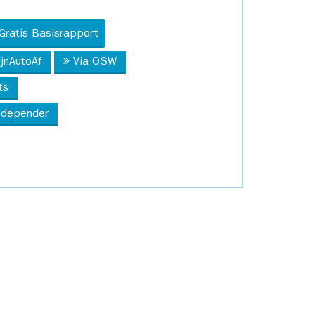
Gratis Basisrapport
ijnAutoAf
Via OSW
ts
Independer