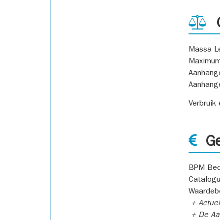
G
Massa L
Maximum
Aanhang
Aanhang
Verbruik
Ge
BPM Bed
Catalogu
Waardeb
+ Actuel
+ De Aan