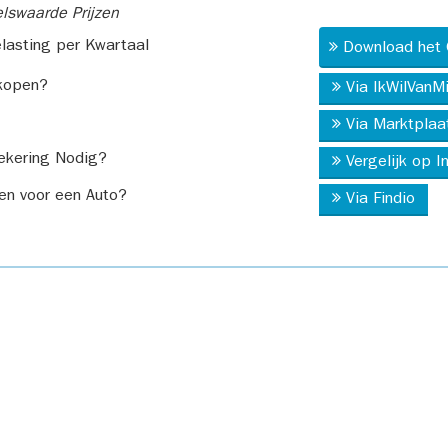
swaarde Prijzen
asting per Kwartaal
Download het 
kopen?
Via IkWilVanM
Via Marktplaa
ekering Nodig?
Vergelijk op 
en voor een Auto?
Via Findio