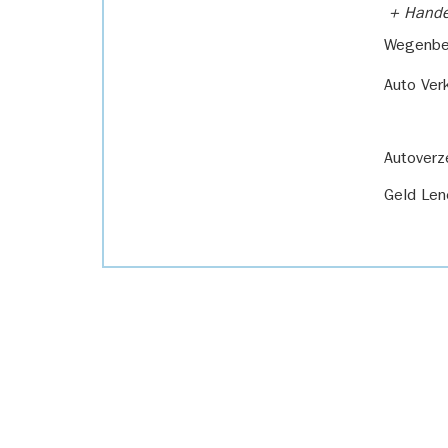
+ Handel
Wegenbel
Auto Ver
Autoverz
Geld Len