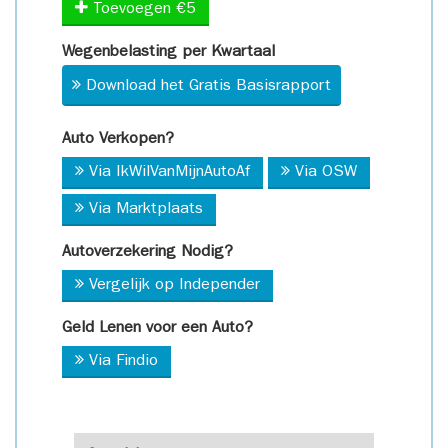
Toevoegen €5
Wegenbelasting per Kwartaal
Download het Gratis Basisrapport
Auto Verkopen?
Via IkWilVanMijnAutoAf
Via OSW
Via Marktplaats
Autoverzekering Nodig?
Vergelijk op Independer
Geld Lenen voor een Auto?
Via Findio