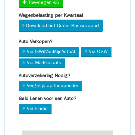
Toevoegen €5
Wegenbelasting per Kwartaal
Download het Gratis Basisrapport
Auto Verkopen?
Via IkWilVanMijnAutoAf
Via OSW
Via Marktplaats
Autoverzekering Nodig?
Vergelijk op Independer
Geld Lenen voor een Auto?
Via Findio