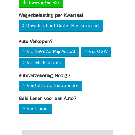
Toevoegen €5
Wegenbelasting per Kwartaal
Download het Gratis Basisrapport
Auto Verkopen?
Via IkWilVanMijnAutoAf
Via OSW
Via Marktplaats
Autoverzekering Nodig?
Vergelijk op Independer
Geld Lenen voor een Auto?
Via Findio