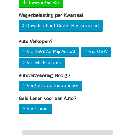
Toevoegen €5
Wegenbelasting per Kwartaal
Download het Gratis Basisrapport
Auto Verkopen?
Via IkWilVanMijnAutoAf
Via OSW
Via Marktplaats
Autoverzekering Nodig?
Vergelijk op Independer
Geld Lenen voor een Auto?
Via Findio