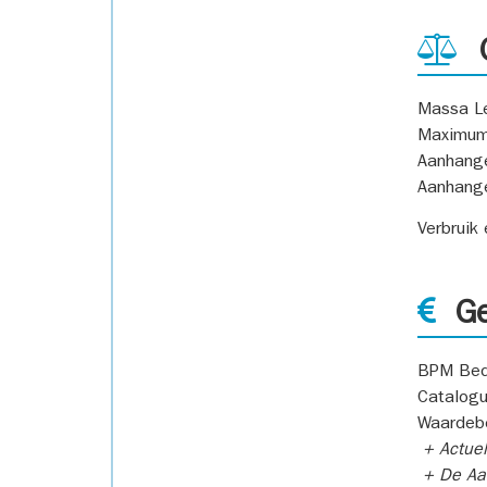
G
Massa L
Maximum
Aanhang
Aanhang
Verbruik
Ge
BPM Bed
Catalogu
Waardeb
+ Actuel
+ De Aan