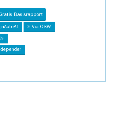
Gratis Basisrapport
ijnAutoAf
Via OSW
ts
Independer