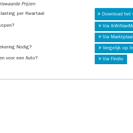
swaarde Prijzen
asting per Kwartaal
Download het 
kopen?
Via IkWilVanM
Via Marktplaa
ekering Nodig?
Vergelijk op 
en voor een Auto?
Via Findio