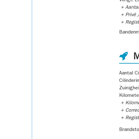
Vorige E
+ Aantal
+ Privé /
+ Regist
Bandenm
M
Aantal Ci
Cilinderi
Zuinighe
Kilomete
+ Kilome
+ Correc
+ Regist
Brandsto