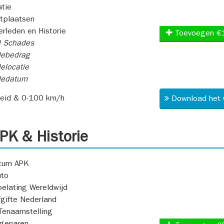
atie
itplaatsen
rleden en Historie
Toevoegen €
l Schades
ebedrag
elocatie
dedatum
heid & 0-100 km/h
Download het 
K & Historie
atum APK
uto
oelating Wereldwijd
fgifte Nederland
Tenaamstelling