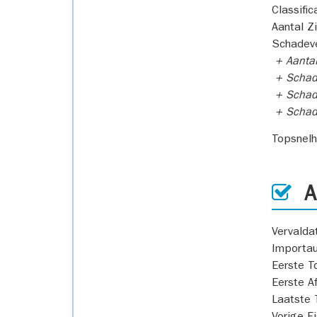
Classific
Aantal Z
Schadeve
+ Aanta
+ Schad
+ Schad
+ Scha
Topsnel
AP
Vervald
Importa
Eerste T
Eerste A
Laatste 