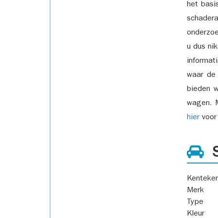
het basi
schadera
onderzoe
u dus ni
informat
waar de
bieden w
wagen. M
hier
voor 
S
Kenteke
Merk
Type
Kleur