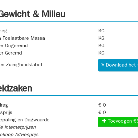
ewicht & Milieu
eeg
KG
 Toelaatbare Massa
KG
er Ongeremd
KG
er Geremd
KG
 en Zuinigheidslabel
Download het 
ldzaken
rag
€ 0
sprijs
€ 0
epaling en Dagwaarde
Toevoegen €
e Internetprijzen
koop Adviesprijs