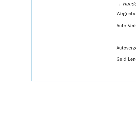
+ Handel
Wegenbel
Auto Ver
Autoverz
Geld Len