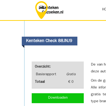
Kenteken
H
Opzoeken.nl
Kenteken Check 88JNJ9
De van h
Overzicht:
deze aut
Basisrapport
Gratis
Om de ge
Totaal
€ 0
Alle inf
gratis t
Downloaden
type bra