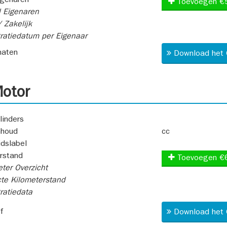
igenaren
Toevoegen €
 Eigenaren
 Zakelijk
ratiedatum per Eigenaar
aten
Download het 
otor
linders
nhoud
cc
idslabel
rstand
Toevoegen €
ter Overzicht
te Kilometerstand
ratiedata
f
Download het 