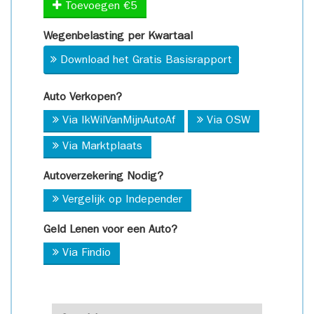
Toevoegen €5
Wegenbelasting per Kwartaal
Download het Gratis Basisrapport
Auto Verkopen?
Via IkWilVanMijnAutoAf
Via OSW
Via Marktplaats
Autoverzekering Nodig?
Vergelijk op Independer
Geld Lenen voor een Auto?
Via Findio