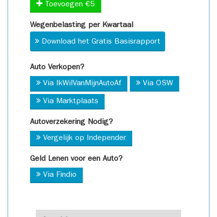
Toevoegen €5
Wegenbelasting per Kwartaal
Download het Gratis Basisrapport
Auto Verkopen?
Via IkWilVanMijnAutoAf
Via OSW
Via Marktplaats
Autoverzekering Nodig?
Vergelijk op Independer
Geld Lenen voor een Auto?
Via Findio