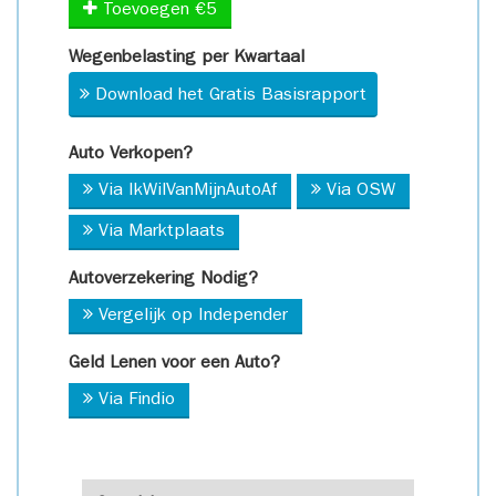
Toevoegen €5
Wegenbelasting per Kwartaal
Download het Gratis Basisrapport
Auto Verkopen?
Via IkWilVanMijnAutoAf
Via OSW
Via Marktplaats
Autoverzekering Nodig?
Vergelijk op Independer
Geld Lenen voor een Auto?
Via Findio