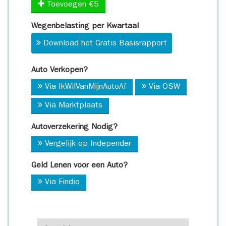
Toevoegen €5
Wegenbelasting per Kwartaal
Download het Gratis Basisrapport
Auto Verkopen?
Via IkWilVanMijnAutoAf
Via OSW
Via Marktplaats
Autoverzekering Nodig?
Vergelijk op Independer
Geld Lenen voor een Auto?
Via Findio