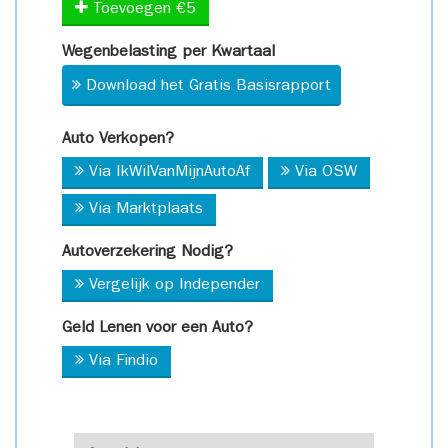
Toevoegen €5
Wegenbelasting per Kwartaal
Download het Gratis Basisrapport
Auto Verkopen?
Via IkWilVanMijnAutoAf
Via OSW
Via Marktplaats
Autoverzekering Nodig?
Vergelijk op Independer
Geld Lenen voor een Auto?
Via Findio