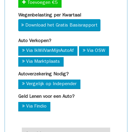
Toevoegen €5
Wegenbelasting per Kwartaal
Download het Gratis Basisrapport
Auto Verkopen?
Via IkWilVanMijnAutoAf
Via OSW
Via Marktplaats
Autoverzekering Nodig?
Vergelijk op Independer
Geld Lenen voor een Auto?
Via Findio