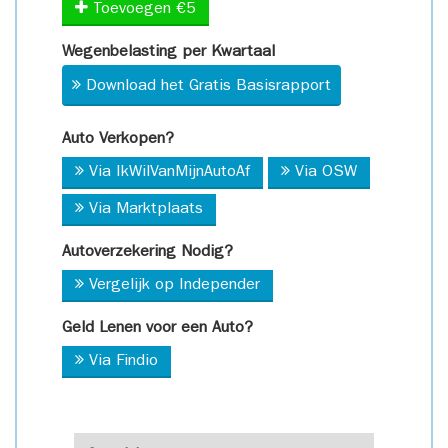
Toevoegen €5
Wegenbelasting per Kwartaal
Download het Gratis Basisrapport
Auto Verkopen?
Via IkWilVanMijnAutoAf
Via OSW
Via Marktplaats
Autoverzekering Nodig?
Vergelijk op Independer
Geld Lenen voor een Auto?
Via Findio