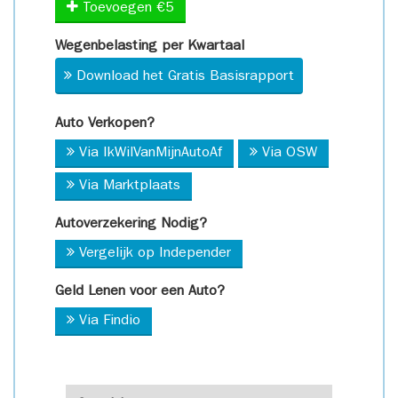
Toevoegen €5
Wegenbelasting per Kwartaal
Download het Gratis Basisrapport
Auto Verkopen?
Via IkWilVanMijnAutoAf
Via OSW
Via Marktplaats
Autoverzekering Nodig?
Vergelijk op Independer
Geld Lenen voor een Auto?
Via Findio