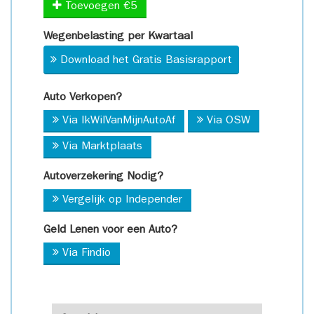
Toevoegen €5
Wegenbelasting per Kwartaal
Download het Gratis Basisrapport
Auto Verkopen?
Via IkWilVanMijnAutoAf
Via OSW
Via Marktplaats
Autoverzekering Nodig?
Vergelijk op Independer
Geld Lenen voor een Auto?
Via Findio