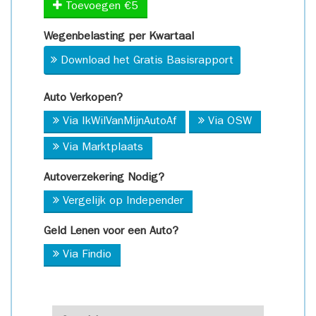
Toevoegen €5
Wegenbelasting per Kwartaal
Download het Gratis Basisrapport
Auto Verkopen?
Via IkWilVanMijnAutoAf
Via OSW
Via Marktplaats
Autoverzekering Nodig?
Vergelijk op Independer
Geld Lenen voor een Auto?
Via Findio