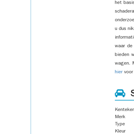
het basi
schadera
onderzoe
u dus ni
informat
waar de
bieden w
wagen. M
hier
voor 
S
Kenteke
Merk
Type
Kleur