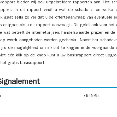
srapport bieden wij ook uitgebreidere rapporten aan. Het sch
pport. In dit rapport vindt u wat de schade is en welke 
k gaat zelfs zo ver dat u de offerteaanvraag van eventuele sch
ks ontgaan als u dit rapport aanvraagt. Dit geldt ook voor het 
ie wat betreft de internetprijzen, handelswaarde prijzen en de
 op wordt aangeboden worden gecheckt. Naast het schadeve
ij u de mogelijkheid om inzicht te krijgen in de voorgaande 
et één klik op de knop kunt u uw basisrapport direct upgra
het gratis basisrapport.
ignalement
n
79LNK5