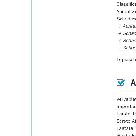
Classific
Aantal Z
Schadeve
+ Aanta
+ Schad
+ Schad
+ Scha
Topsnel
AP
Vervald
Importa
Eerste T
Eerste A
Laatste 