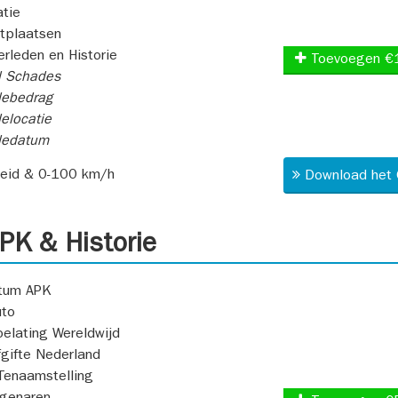
atie
itplaatsen
rleden en Historie
Toevoegen €
l Schades
ebedrag
elocatie
dedatum
heid & 0-100 km/h
Download het 
K & Historie
atum APK
uto
oelating Wereldwijd
fgifte Nederland
Tenaamstelling