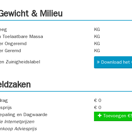
ewicht & Milieu
eeg
KG
 Toelaatbare Massa
KG
er Ongeremd
KG
er Geremd
KG
 en Zuinigheidslabel
Download het 
ldzaken
rag
€ 0
sprijs
€ 0
epaling en Dagwaarde
Toevoegen €
e Internetprijzen
koop Adviesprijs