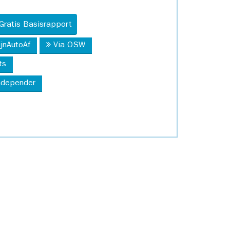
Gratis Basisrapport
ijnAutoAf
Via OSW
ts
Independer