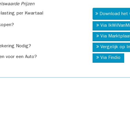
swaarde Prijzen
asting per Kwartaal
Download het 
kopen?
Via IkWilVanM
Via Marktplaa
ekering Nodig?
Vergelijk op 
en voor een Auto?
Via Findio