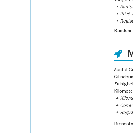
Vorige E
+ Aantal
+ Privé /
+ Regist
Bandenm
M
Aantal Ci
Cilinderi
Zuinighe
Kilomete
+ Kilome
+ Correc
+ Regist
Brandsto