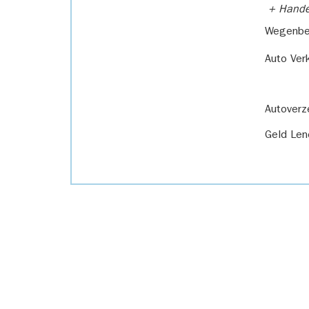
+ Handel
Wegenbel
Auto Ver
Autoverz
Geld Len