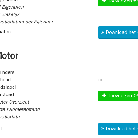
igenaren
Toevoegen €
 Eigenaren
 Zakelijk
ratiedatum per Eigenaar
aten
Download het 
otor
linders
nhoud
cc
idslabel
rstand
Toevoegen €
ter Overzicht
te Kilometerstand
ratiedata
f
Download het 