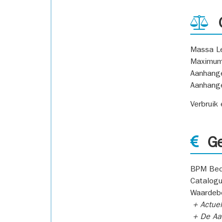
G
Massa L
Maximum
Aanhang
Aanhang
Verbruik
Ge
BPM Bed
Catalogu
Waardeb
+ Actuel
+ De Aan