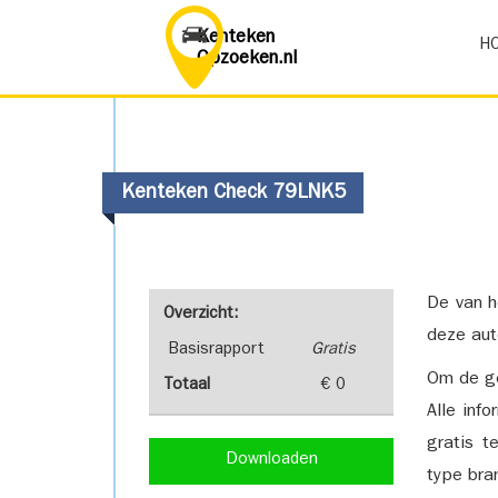
Kenteken
H
Opzoeken.nl
Kenteken Check 79LNK5
De van h
Overzicht:
deze aut
Basisrapport
Gratis
Om de ge
Totaal
€ 0
Alle inf
gratis t
Downloaden
type bra