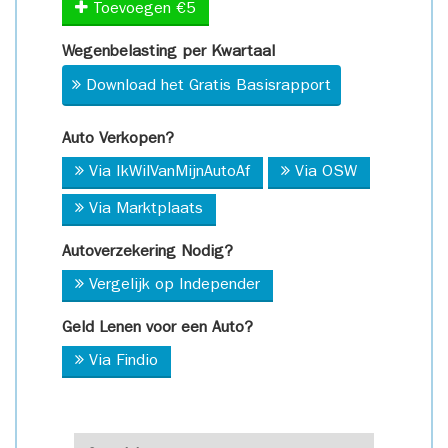
Toevoegen €5
Wegenbelasting per Kwartaal
Download het Gratis Basisrapport
Auto Verkopen?
Via IkWilVanMijnAutoAf
Via OSW
Via Marktplaats
Autoverzekering Nodig?
Vergelijk op Independer
Geld Lenen voor een Auto?
Via Findio