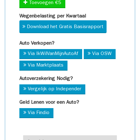
Toevoegen €5
Wegenbelasting per Kwartaal
Download het Gratis Basisrapport
Auto Verkopen?
Via IkWilVanMijnAutoAf
Via OSW
Via Marktplaats
Autoverzekering Nodig?
Vergelijk op Independer
Geld Lenen voor een Auto?
Via Findio