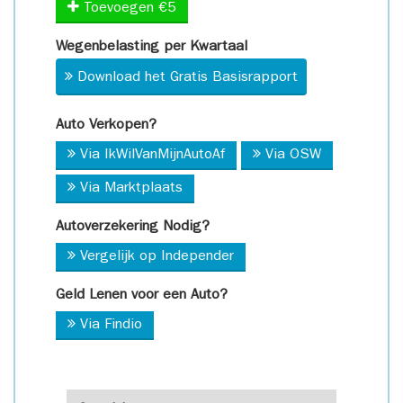
Toevoegen €5
Wegenbelasting per Kwartaal
Download het Gratis Basisrapport
Auto Verkopen?
Via IkWilVanMijnAutoAf
Via OSW
Via Marktplaats
Autoverzekering Nodig?
Vergelijk op Independer
Geld Lenen voor een Auto?
Via Findio