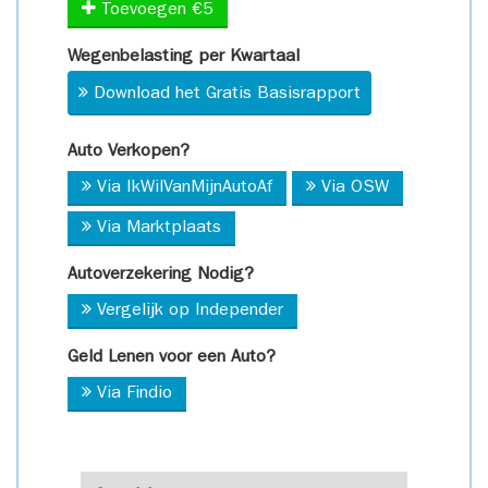
Toevoegen €5
Wegenbelasting per Kwartaal
Download het Gratis Basisrapport
Auto Verkopen?
Via IkWilVanMijnAutoAf
Via OSW
Via Marktplaats
Autoverzekering Nodig?
Vergelijk op Independer
Geld Lenen voor een Auto?
Via Findio