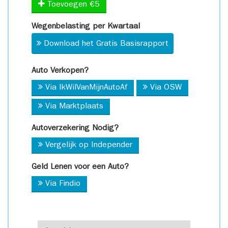
Toevoegen €5
Wegenbelasting per Kwartaal
Download het Gratis Basisrapport
Auto Verkopen?
Via IkWilVanMijnAutoAf
Via OSW
Via Marktplaats
Autoverzekering Nodig?
Vergelijk op Independer
Geld Lenen voor een Auto?
Via Findio