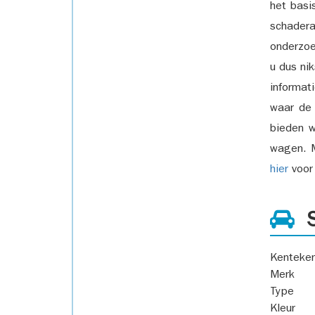
het basi
schadera
onderzoe
u dus ni
informat
waar de
bieden w
wagen. M
hier
voor 
S
Kenteke
Merk
Type
Kleur