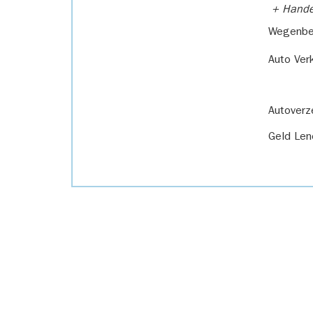
+ Handel
Wegenbel
Auto Ver
Autoverz
Geld Len