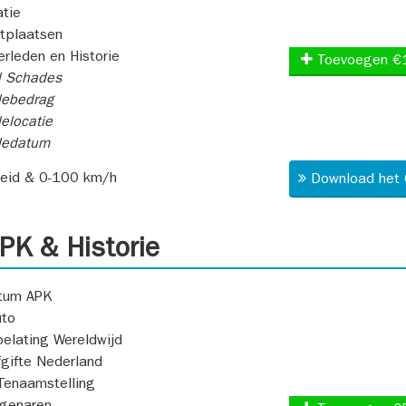
atie
itplaatsen
rleden en Historie
Toevoegen €
l Schades
ebedrag
elocatie
dedatum
heid & 0-100 km/h
Download het 
K & Historie
atum APK
uto
oelating Wereldwijd
fgifte Nederland
Tenaamstelling