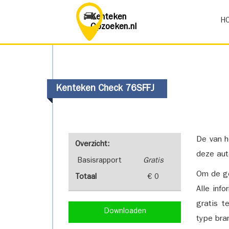
Kenteken
H
Opzoeken.nl
Kenteken Check 76SFFJ
De van h
Overzicht:
deze aut
Basisrapport
Gratis
Om de ge
Totaal
€ 0
Alle inf
gratis t
Downloaden
type bra