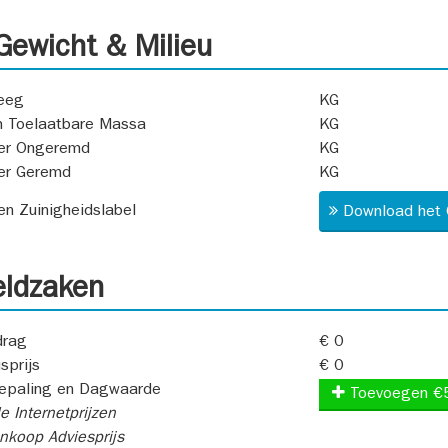
ewicht & Milieu
eeg
KG
 Toelaatbare Massa
KG
er Ongeremd
KG
er Geremd
KG
 en Zuinigheidslabel
Download het 
ldzaken
rag
€ 0
sprijs
€ 0
epaling en Dagwaarde
Toevoegen €
e Internetprijzen
koop Adviesprijs