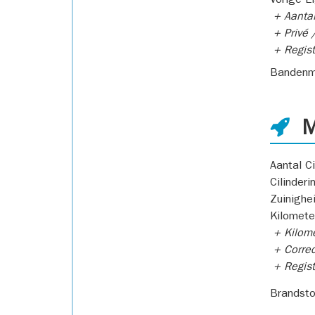
Vorige E
+ Aantal
+ Privé /
+ Regist
Bandenm
M
Aantal Ci
Cilinderi
Zuinighe
Kilomete
+ Kilome
+ Correc
+ Regist
Brandsto