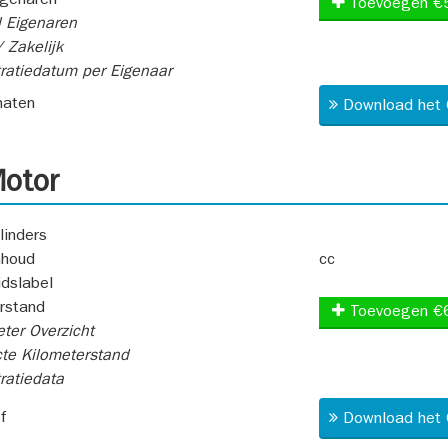
igenaren
Toevoegen €
 Eigenaren
 Zakelijk
ratiedatum per Eigenaar
aten
Download het 
otor
linders
nhoud
cc
idslabel
rstand
Toevoegen €
ter Overzicht
te Kilometerstand
ratiedata
f
Download het 