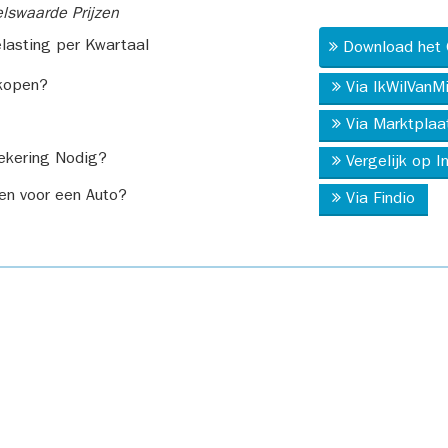
swaarde Prijzen
asting per Kwartaal
Download het 
kopen?
Via IkWilVanM
Via Marktplaa
ekering Nodig?
Vergelijk op 
en voor een Auto?
Via Findio