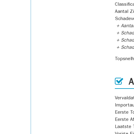
Classific
Aantal Z
Schadeve
+ Aanta
+ Schad
+ Schad
+ Scha
Topsnel
AP
Vervald
Importa
Eerste T
Eerste A
Laatste 