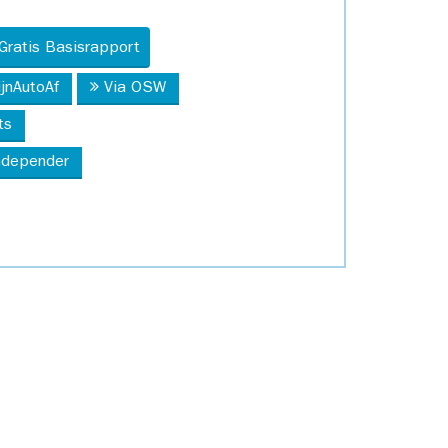
Gratis Basisrapport
ijnAutoAf
Via OSW
ts
Independer