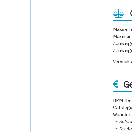
G
Massa L
Maximum
Aanhang
Aanhang
Verbruik
Ge
BPM Bed
Catalogu
Waardeb
+ Actuel
+ De Aan