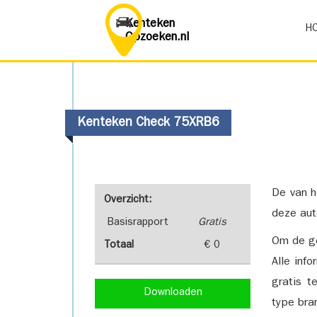
Kenteken
H
Opzoeken.nl
Kenteken Check 75XRB6
De van h
Overzicht:
deze aut
Basisrapport
Gratis
Om de ge
Totaal
€ 0
Alle inf
gratis t
Downloaden
type bra