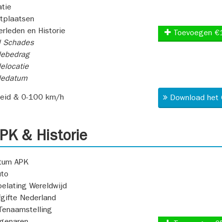
atie
itplaatsen
rleden en Historie
Toevoegen €
l Schades
ebedrag
elocatie
dedatum
heid & 0-100 km/h
Download het 
K & Historie
atum APK
uto
oelating Wereldwijd
fgifte Nederland
Tenaamstelling