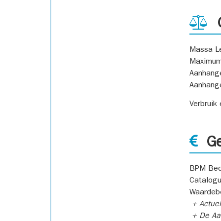
G
Massa L
Maximum
Aanhang
Aanhang
Verbruik
Ge
BPM Bed
Catalogu
Waardeb
+ Actuel
+ De Aan