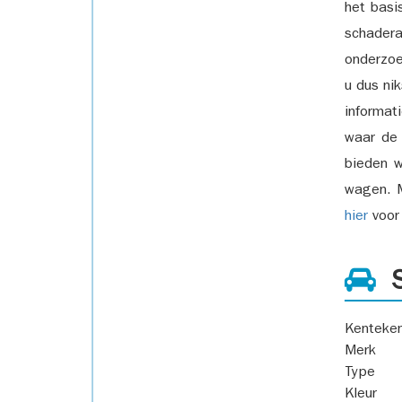
het basi
schadera
onderzoe
u dus ni
informat
waar de
bieden w
wagen. M
hier
voor 
S
Kenteke
Merk
Type
Kleur