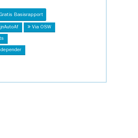
Gratis Basisrapport
ijnAutoAf
Via OSW
ts
Independer