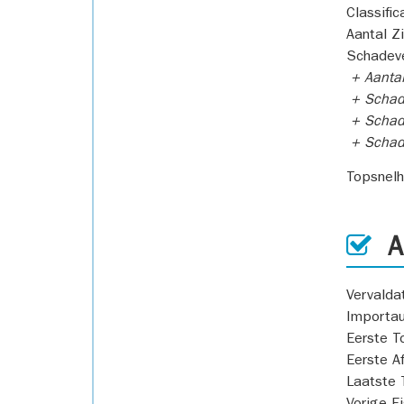
Classific
Aantal Z
Schadeve
+ Aanta
+ Schad
+ Schad
+ Scha
Topsnel
AP
Vervald
Importa
Eerste T
Eerste A
Laatste 