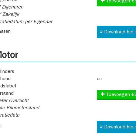
igenaren
Toevoegen €
 Eigenaren
 Zakelijk
ratiedatum per Eigenaar
aten
Download het 
otor
linders
nhoud
cc
idslabel
rstand
Toevoegen €
ter Overzicht
te Kilometerstand
ratiedata
f
Download het 