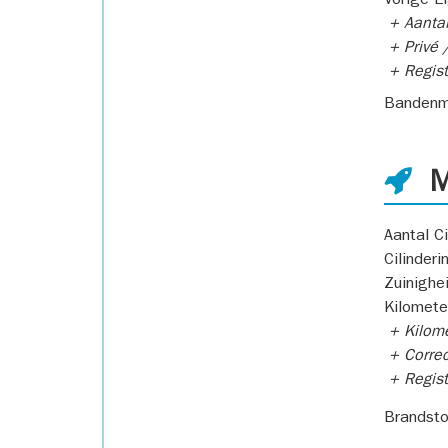
Vorige E
+ Aantal
+ Privé /
+ Regist
Bandenm
M
Aantal Ci
Cilinderi
Zuinighe
Kilomete
+ Kilome
+ Correc
+ Regist
Brandsto