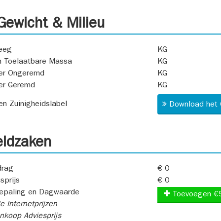
ewicht & Milieu
eeg
KG
 Toelaatbare Massa
KG
er Ongeremd
KG
er Geremd
KG
 en Zuinigheidslabel
Download het 
ldzaken
rag
€ 0
sprijs
€ 0
epaling en Dagwaarde
Toevoegen €
e Internetprijzen
koop Adviesprijs