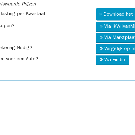
swaarde Prijzen
asting per Kwartaal
Download het 
kopen?
Via IkWilVanM
Via Marktplaa
ekering Nodig?
Vergelijk op 
en voor een Auto?
Via Findio