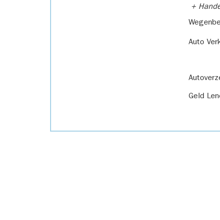
+ Handel
Wegenbel
Auto Ver
Autoverz
Geld Len