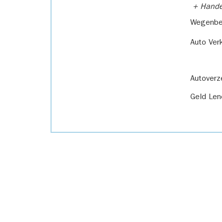
+ Handel
Wegenbel
Auto Ver
Autoverz
Geld Len