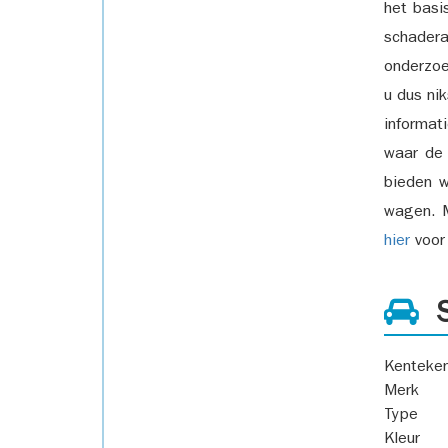
het basi
schadera
onderzoe
u dus ni
informat
waar de
bieden w
wagen. M
hier
voor 
S
Kenteke
Merk
Type
Kleur