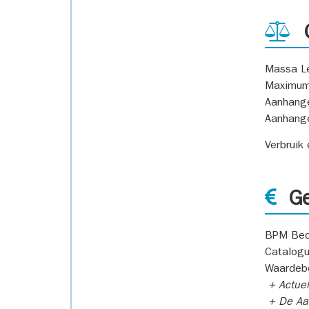
G
Massa L
Maximum
Aanhang
Aanhang
Verbruik
Ge
BPM Bed
Catalogu
Waardeb
+ Actuel
+ De Aan