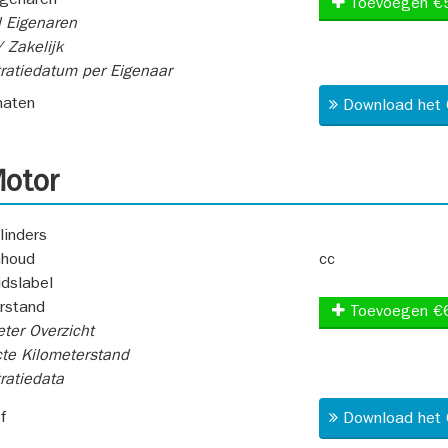
igenaren
Toevoegen €
 Eigenaren
 Zakelijk
ratiedatum per Eigenaar
aten
Download het 
otor
linders
nhoud
cc
idslabel
rstand
Toevoegen €
ter Overzicht
te Kilometerstand
ratiedata
f
Download het 