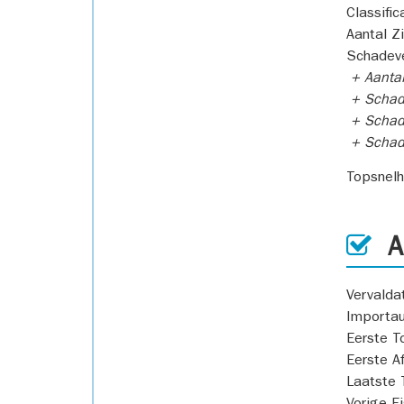
Classific
Aantal Z
Schadeve
+ Aanta
+ Schad
+ Schad
+ Scha
Topsnel
AP
Vervald
Importa
Eerste T
Eerste A
Laatste 