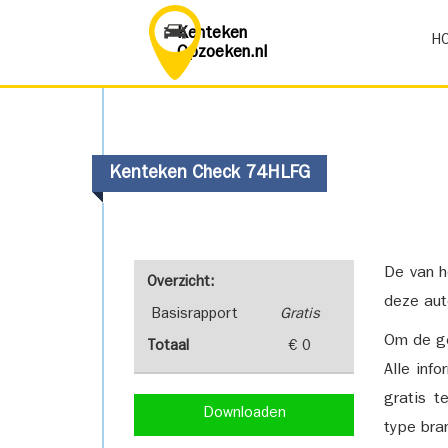
Kenteken
H
Opzoeken.nl
Kenteken Check 74HLFG
De van h
Overzicht:
deze aut
Basisrapport
Gratis
Om de ge
Totaal
€ 0
Alle inf
gratis t
Downloaden
type bra