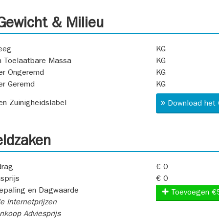
ewicht & Milieu
eeg
KG
 Toelaatbare Massa
KG
er Ongeremd
KG
er Geremd
KG
 en Zuinigheidslabel
Download het 
ldzaken
rag
€ 0
sprijs
€ 0
epaling en Dagwaarde
Toevoegen €
e Internetprijzen
koop Adviesprijs