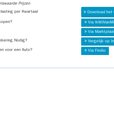
swaarde Prijzen
asting per Kwartaal
Download het 
kopen?
Via IkWilVanM
Via Marktplaa
ekering Nodig?
Vergelijk op 
en voor een Auto?
Via Findio