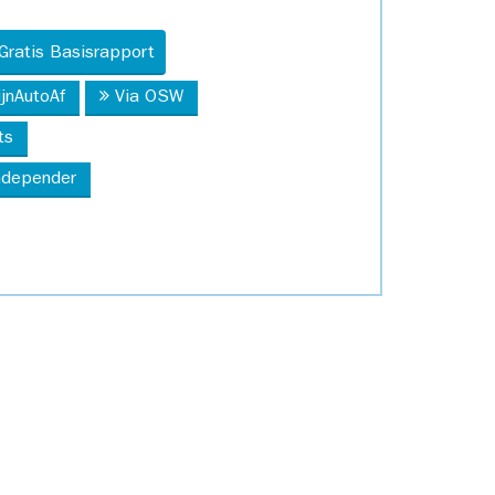
Gratis Basisrapport
ijnAutoAf
Via OSW
ts
Independer