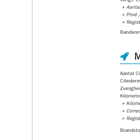
Vorige E
+ Aantal
+ Privé /
+ Regist
Bandenm
M
Aantal Ci
Cilinderi
Zuinighe
Kilomete
+ Kilome
+ Correc
+ Regist
Brandsto