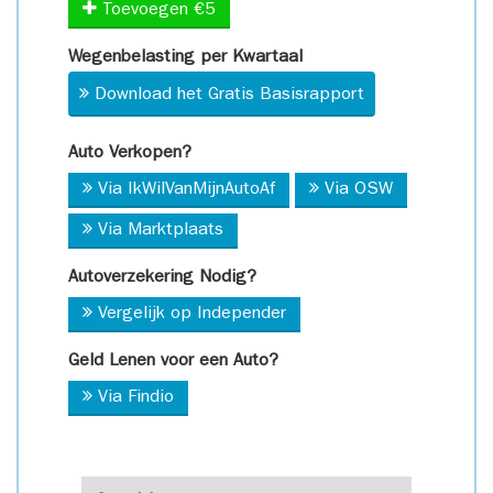
Toevoegen €5
Wegenbelasting per Kwartaal
Download het Gratis Basisrapport
Auto Verkopen?
Via IkWilVanMijnAutoAf
Via OSW
Via Marktplaats
Autoverzekering Nodig?
Vergelijk op Independer
Geld Lenen voor een Auto?
Via Findio