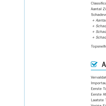
Classific
Aantal Z
Schadeve
+ Aanta
+ Schad
+ Schad
+ Scha
Topsnel
AP
Vervald
Importa
Eerste T
Eerste A
Laatste 