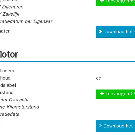
igenaren
Toevoegen €
 Eigenaren
 Zakelijk
ratiedatum per Eigenaar
aten
Download het 
otor
linders
nhoud
cc
idslabel
rstand
Toevoegen €
ter Overzicht
te Kilometerstand
ratiedata
f
Download het 