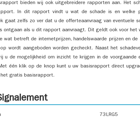
srapport bieden wij ook uitgebreidere rapporten aan. Het sch
pport. In dit rapport vindt u wat de schade is en welke 
k gaat zelfs zo ver dat u de offerteaanvraag van eventuele sch
ks ontgaan als u dit rapport aanvraagt. Dit geldt ook voor het 
ie wat betreft de internetprijzen, handelswaarde prijzen en de
 op wordt aangeboden worden gecheckt. Naast het schadeve
ij u de mogelijkheid om inzicht te krijgen in de voorgaande 
et één klik op de knop kunt u uw basisrapport direct upgra
het gratis basisrapport.
ignalement
n
73LRG5