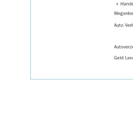
+ Handel
Wegenbel
Auto Ver
Autoverz
Geld Len