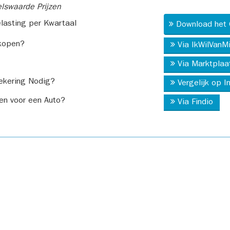
swaarde Prijzen
asting per Kwartaal
Download het 
kopen?
Via IkWilVanM
Via Marktplaa
ekering Nodig?
Vergelijk op 
en voor een Auto?
Via Findio