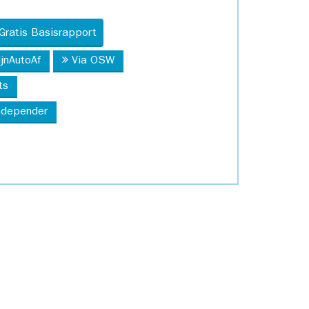
Gratis Basisrapport
ijnAutoAf
Via OSW
ts
Independer