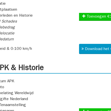
atie
itplaatsen
rleden en Historie
Toevoegen €
l Schades
ebedrag
elocatie
dedatum
heid & 0-100 km/h
Download het 
K & Historie
atum APK
uto
oelating Wereldwijd
fgifte Nederland
Tenaamstelling