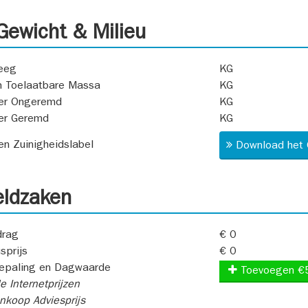
ewicht & Milieu
eeg
KG
 Toelaatbare Massa
KG
er Ongeremd
KG
er Geremd
KG
 en Zuinigheidslabel
Download het 
ldzaken
rag
€ 0
sprijs
€ 0
epaling en Dagwaarde
Toevoegen €
e Internetprijzen
koop Adviesprijs