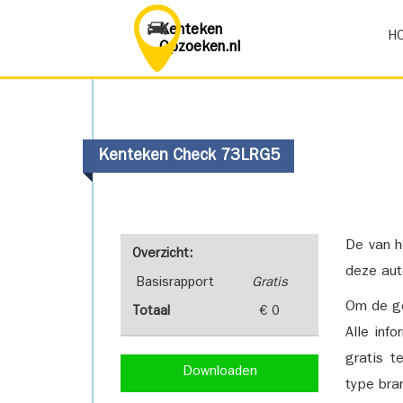
Kenteken
H
Opzoeken.nl
Kenteken Check 73LRG5
De van h
Overzicht:
deze aut
Basisrapport
Gratis
Om de ge
Totaal
€ 0
Alle inf
gratis t
Downloaden
type bra