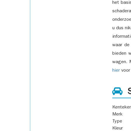
het basi
schadera
onderzoe
u dus ni
informat
waar de
bieden w
wagen. M
hier
voor 
S
Kenteke
Merk
Type
Kleur