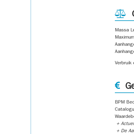
G
Massa L
Maximum
Aanhang
Aanhang
Verbruik
Ge
BPM Bed
Catalogu
Waardeb
+ Actuel
+ De Aan