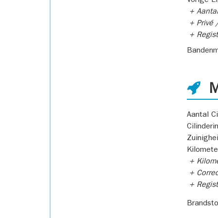
Vorige E
+ Aantal
+ Privé /
+ Regist
Bandenm
M
Aantal Ci
Cilinderi
Zuinighe
Kilomete
+ Kilome
+ Correc
+ Regist
Brandsto