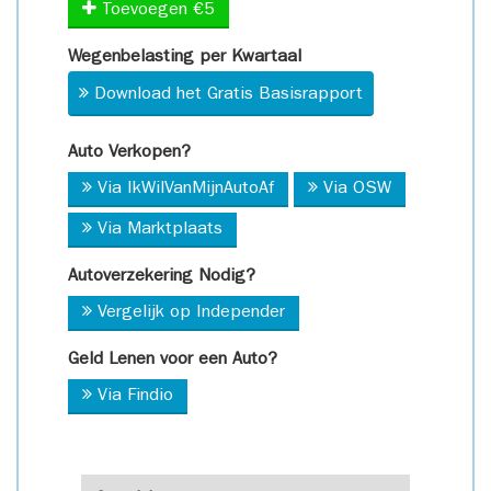
Toevoegen €5
Wegenbelasting per Kwartaal
Download het Gratis Basisrapport
Auto Verkopen?
Via IkWilVanMijnAutoAf
Via OSW
Via Marktplaats
Autoverzekering Nodig?
Vergelijk op Independer
Geld Lenen voor een Auto?
Via Findio