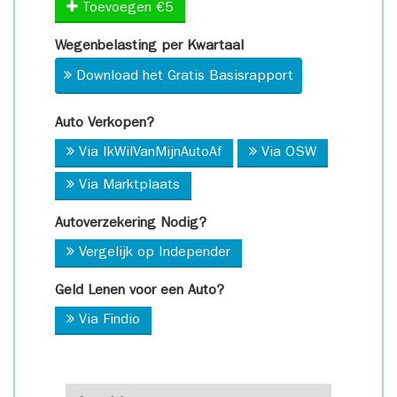
Toevoegen €5
Wegenbelasting per Kwartaal
Download het Gratis Basisrapport
Auto Verkopen?
Via IkWilVanMijnAutoAf
Via OSW
Via Marktplaats
Autoverzekering Nodig?
Vergelijk op Independer
Geld Lenen voor een Auto?
Via Findio