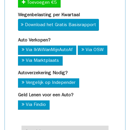
Toevoegen €5
Wegenbelasting per Kwartaal
Download het Gratis Basisrapport
Auto Verkopen?
Via IkWilVanMijnAutoAf
Via OSW
Via Marktplaats
Autoverzekering Nodig?
Vergelijk op Independer
Geld Lenen voor een Auto?
Via Findio