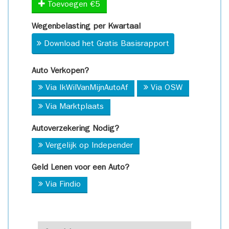
Toevoegen €5
Wegenbelasting per Kwartaal
Download het Gratis Basisrapport
Auto Verkopen?
Via IkWilVanMijnAutoAf
Via OSW
Via Marktplaats
Autoverzekering Nodig?
Vergelijk op Independer
Geld Lenen voor een Auto?
Via Findio