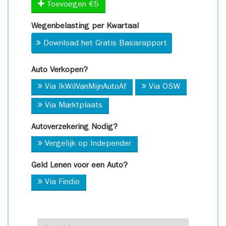
Toevoegen €5
Wegenbelasting per Kwartaal
Download het Gratis Basisrapport
Auto Verkopen?
Via IkWilVanMijnAutoAf
Via OSW
Via Marktplaats
Autoverzekering Nodig?
Vergelijk op Independer
Geld Lenen voor een Auto?
Via Findio