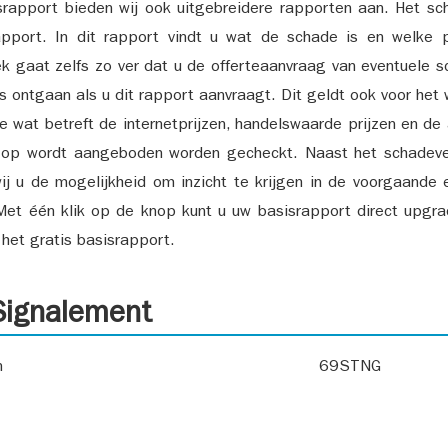
srapport bieden wij ook uitgebreidere rapporten aan. Het sch
pport. In dit rapport vindt u wat de schade is en welke 
k gaat zelfs zo ver dat u de offerteaanvraag van eventuele sch
ks ontgaan als u dit rapport aanvraagt. Dit geldt ook voor het 
ie wat betreft de internetprijzen, handelswaarde prijzen en de
 op wordt aangeboden worden gecheckt. Naast het schadeve
ij u de mogelijkheid om inzicht te krijgen in de voorgaande 
et één klik op de knop kunt u uw basisrapport direct upgra
het gratis basisrapport.
ignalement
n
69STNG