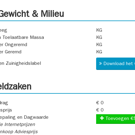
ewicht & Milieu
eeg
KG
 Toelaatbare Massa
KG
er Ongeremd
KG
er Geremd
KG
 en Zuinigheidslabel
Download het 
ldzaken
rag
€ 0
sprijs
€ 0
epaling en Dagwaarde
Toevoegen €
e Internetprijzen
koop Adviesprijs