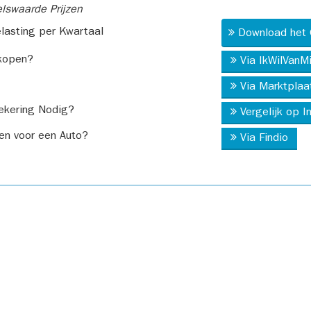
swaarde Prijzen
asting per Kwartaal
Download het 
kopen?
Via IkWilVanM
Via Marktplaa
ekering Nodig?
Vergelijk op 
en voor een Auto?
Via Findio