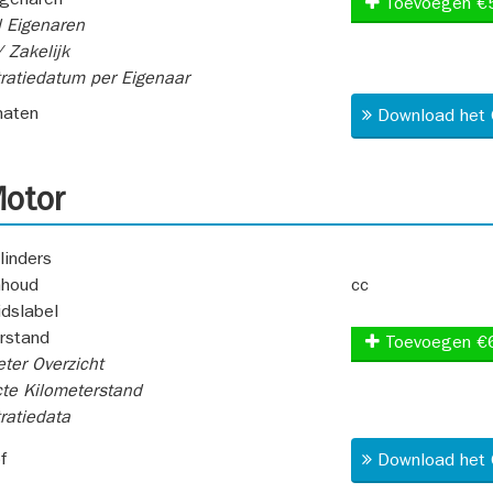
igenaren
Toevoegen €
 Eigenaren
 Zakelijk
ratiedatum per Eigenaar
aten
Download het 
otor
linders
nhoud
cc
idslabel
rstand
Toevoegen €
ter Overzicht
te Kilometerstand
ratiedata
f
Download het 