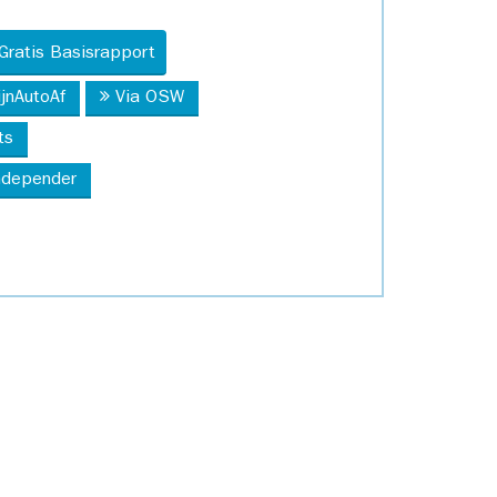
Gratis Basisrapport
ijnAutoAf
Via OSW
ts
Independer