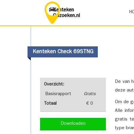
Kenteken
H
Opzoeken.nl
Kenteken Check 69STNG
De van h
Overzicht:
deze aut
Basisrapport
Gratis
Om de ge
Totaal
€ 0
Alle inf
gratis t
Downloaden
type bra