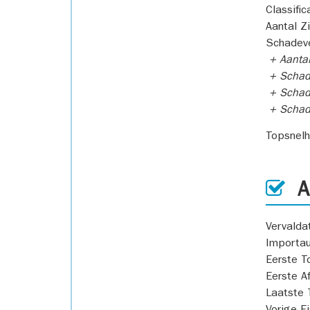
Classific
Aantal Z
Schadeve
+ Aanta
+ Schad
+ Schad
+ Scha
Topsnel
AP
Vervald
Importa
Eerste T
Eerste A
Laatste 