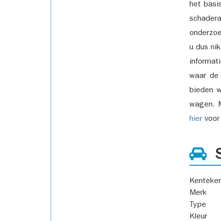
het basi
schadera
onderzoe
u dus ni
informat
waar de
bieden w
wagen. M
hier
voor 
S
Kenteke
Merk
Type
Kleur