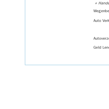
+ Handel
Wegenbel
Auto Ver
Autoverz
Geld Len