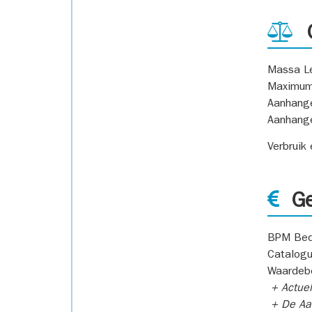
G
Massa L
Maximum
Aanhang
Aanhang
Verbruik
Ge
BPM Bed
Catalogu
Waardeb
+ Actuel
+ De Aan