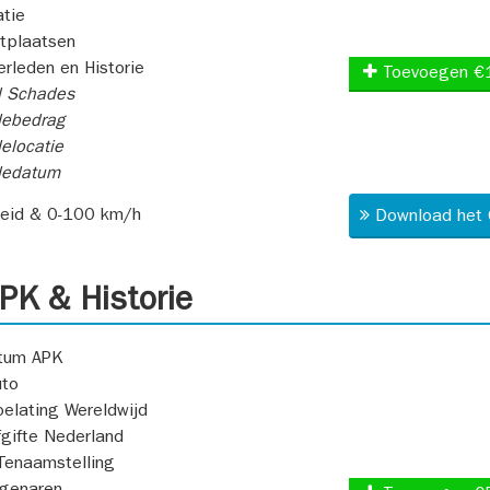
atie
itplaatsen
rleden en Historie
Toevoegen €
l Schades
ebedrag
elocatie
dedatum
heid & 0-100 km/h
Download het 
K & Historie
atum APK
uto
oelating Wereldwijd
fgifte Nederland
Tenaamstelling