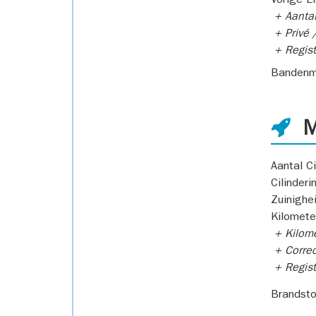
Vorige E
+ Aantal
+ Privé /
+ Regist
Bandenm
M
Aantal Ci
Cilinderi
Zuinighe
Kilomete
+ Kilome
+ Correc
+ Regist
Brandsto