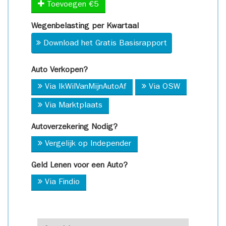
Toevoegen €5
Wegenbelasting per Kwartaal
Download het Gratis Basisrapport
Auto Verkopen?
Via IkWilVanMijnAutoAf
Via OSW
Via Marktplaats
Autoverzekering Nodig?
Vergelijk op Independer
Geld Lenen voor een Auto?
Via Findio