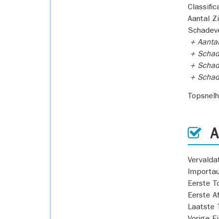
Classific
Aantal Z
Schadeve
+ Aanta
+ Schad
+ Schad
+ Scha
Topsnel
AP
Vervald
Importa
Eerste T
Eerste A
Laatste 