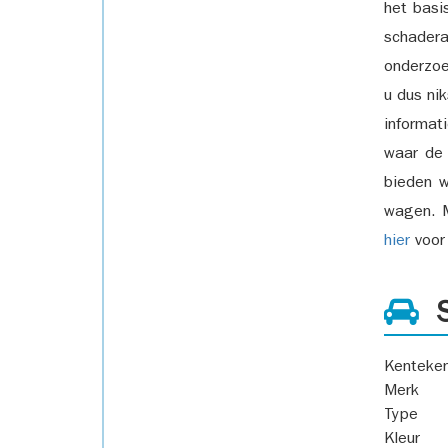
het basi
schadera
onderzoe
u dus ni
informat
waar de
bieden w
wagen. M
hier
voor 
S
Kenteke
Merk
Type
Kleur