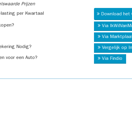
swaarde Prijzen
asting per Kwartaal
Download het 
kopen?
Via IkWilVanM
Via Marktplaa
ekering Nodig?
Vergelijk op 
en voor een Auto?
Via Findio