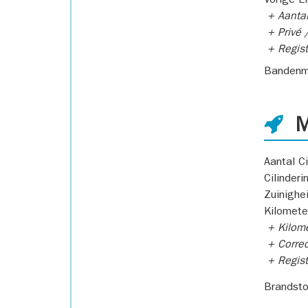
Vorige E
+ Aantal
+ Privé /
+ Regist
Bandenm
M
Aantal Ci
Cilinderi
Zuinighe
Kilomete
+ Kilome
+ Correc
+ Regist
Brandsto