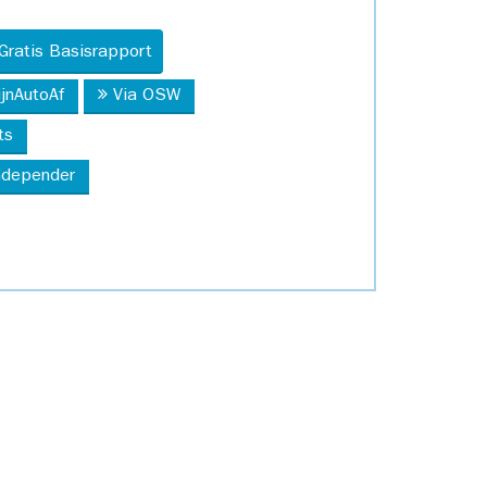
Gratis Basisrapport
ijnAutoAf
Via OSW
ts
Independer