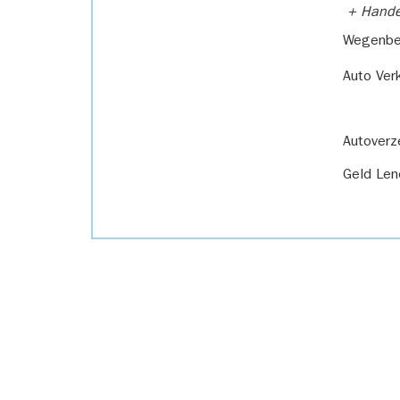
+ Handel
Wegenbel
Auto Ver
Autoverz
Geld Len