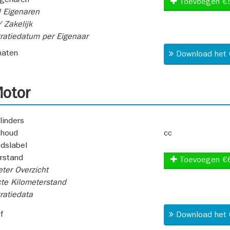
igenaren
Toevoegen €
 Eigenaren
 Zakelijk
ratiedatum per Eigenaar
aten
Download het 
otor
linders
nhoud
cc
idslabel
rstand
Toevoegen €
ter Overzicht
te Kilometerstand
ratiedata
f
Download het 