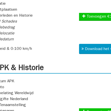
atie
itplaatsen
rleden en Historie
Toevoegen €
l Schades
ebedrag
elocatie
dedatum
heid & 0-100 km/h
Download het 
K & Historie
atum APK
uto
oelating Wereldwijd
fgifte Nederland
Tenaamstelling