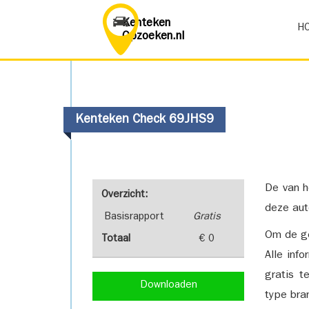
Kenteken
H
Opzoeken.nl
Kenteken Check 69JHS9
De van h
Overzicht:
deze aut
Basisrapport
Gratis
Om de ge
Totaal
€ 0
Alle inf
gratis t
Downloaden
type bra