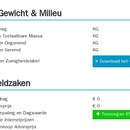
ewicht & Milieu
eeg
KG
 Toelaatbare Massa
KG
er Ongeremd
KG
er Geremd
KG
 en Zuinigheidslabel
Download het 
ldzaken
rag
€ 0
sprijs
€ 0
epaling en Dagwaarde
Toevoegen €
e Internetprijzen
koop Adviesprijs