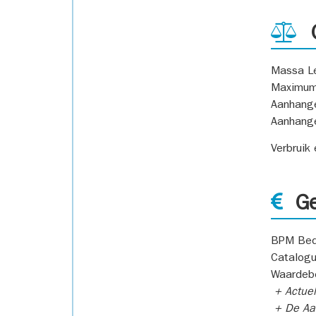
G
Massa L
Maximum
Aanhang
Aanhang
Verbruik
Ge
BPM Bed
Catalogu
Waardeb
+ Actuel
+ De Aan